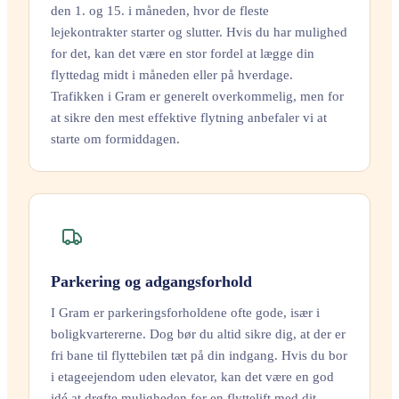
den 1. og 15. i måneden, hvor de fleste
lejekontrakter starter og slutter. Hvis du har mulighed
for det, kan det være en stor fordel at lægge din
flyttedag midt i måneden eller på hverdage.
Trafikken i Gram er generelt overkommelig, men for
at sikre den mest effektive flytning anbefaler vi at
starte om formiddagen.
Parkering og adgangsforhold
I Gram er parkeringsforholdene ofte gode, især i
boligkvartererne. Dog bør du altid sikre dig, at der er
fri bane til flyttebilen tæt på din indgang. Hvis du bor
i etageejendom uden elevator, kan det være en god
idé at drøfte muligheden for en flyttelift med dit