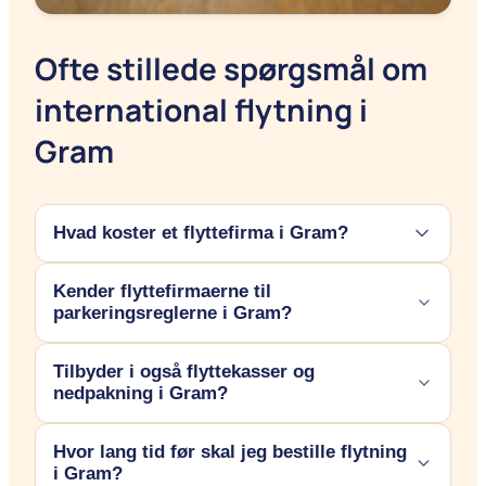
Ofte stillede spørgsmål om
international flytning i
Gram
Hvad koster et flyttefirma i Gram?
Kender flyttefirmaerne til
Prisen afhænger af boligens størrelse og distancen. En
parkeringsreglerne i Gram?
lokal flytning i Gram starter typisk fra ca. 950 kr. i
timen for to flyttemænd og en vogn. Indhent altid 3
Tilbyder i også flyttekasser og
Ja, vores partnere har stort lokalkendskab til Gram. De
tilbud for at få den skarpeste pris.
nedpakning i Gram?
ved, hvor det er tilladt at holde, og kan ofte rådgive om
eller hjælpe med at søge parkeringstilladelser, hvis det
Hvor lang tid før skal jeg bestille flytning
De fleste af de flyttefirmaer, vi samarbejder med i
er nødvendigt i dit område.
i Gram?
Sønderjylland, tilbyder totalløsninger. Det betyder, at