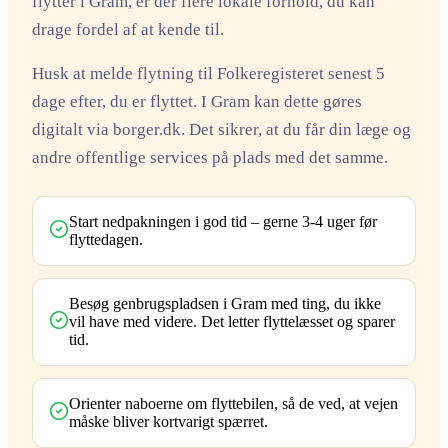
flytter i Gram, er der flere lokale forhold, du kan
drage fordel af at kende til.
Husk at melde flytning til Folkeregisteret senest 5
dage efter, du er flyttet. I Gram kan dette gøres
digitalt via borger.dk. Det sikrer, at du får din læge og
andre offentlige services på plads med det samme.
Start nedpakningen i god tid – gerne 3-4 uger før
flyttedagen.
Besøg genbrugspladsen i Gram med ting, du ikke
vil have med videre. Det letter flyttelæsset og sparer
tid.
Orienter naboerne om flyttebilen, så de ved, at vejen
måske bliver kortvarigt spærret.