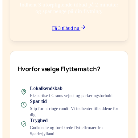
Indhent 3 uforpligtende tilbud på 2 minutter
og spar penge på din flytning.
Få 3 tilbud nu
Hvorfor vælge Flyttematch?
Lokalkendskab
Ekspertise i
Gram
s vejnet og parkeringsforhold.
Spar tid
Slip for at ringe rundt. Vi indhenter tilbuddene for
dig.
Tryghed
Godkendte og forsikrede flyttefirmaer fra
Sønderjylland
.