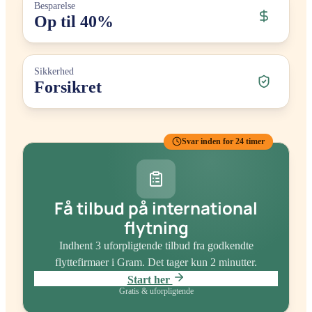
Besparelse
Op til 40%
Sikkerhed
Forsikret
Svar inden for 24 timer
Få tilbud på international
flytning
Indhent 3 uforpligtende tilbud fra godkendte
flyttefirmaer
i Gram
. Det tager kun 2 minutter.
Start her
Gratis & uforpligtende