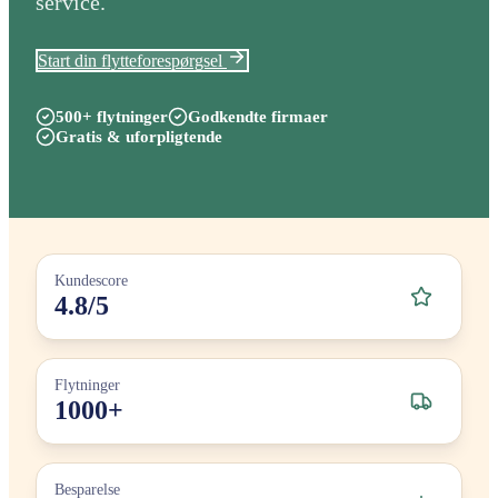
service.
Start din flytteforespørgsel
500+ flytninger
Godkendte firmaer
Gratis & uforpligtende
Kundescore
4.8/5
Flytninger
1000+
Besparelse