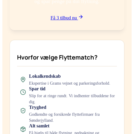
og spar penge på din flytning.
Få 3 tilbud nu
Hvorfor vælge Flyttematch?
Lokalkendskab
Ekspertise i
Gram
s vejnet og parkeringsforhold.
Spar tid
Slip for at ringe rundt. Vi indhenter tilbuddene for
dig.
Tryghed
Godkendte og forsikrede flyttefirmaer fra
Sønderjylland
.
Alt samlet
Få hjælp til både flytning, nedpakning og