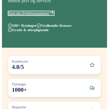
bedste pris og service.
Start din flytteforespørgsel
500+ flytninger
Godkendte firmaer
Gratis & uforpligtende
Kundescore
4.8/5
Flytninger
1000+
Besparelse