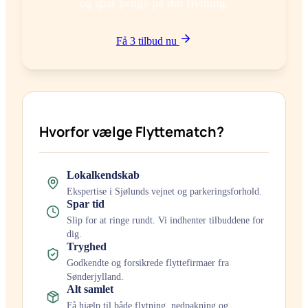
og spar penge på din flytning.
Få 3 tilbud nu
Hvorfor vælge Flyttematch?
Lokalkendskab
Ekspertise i
Sjølund
s vejnet og parkeringsforhold.
Spar tid
Slip for at ringe rundt. Vi indhenter tilbuddene for
dig.
Tryghed
Godkendte og forsikrede flyttefirmaer fra
Sønderjylland
.
Alt samlet
Få hjælp til både flytning, nedpakning og