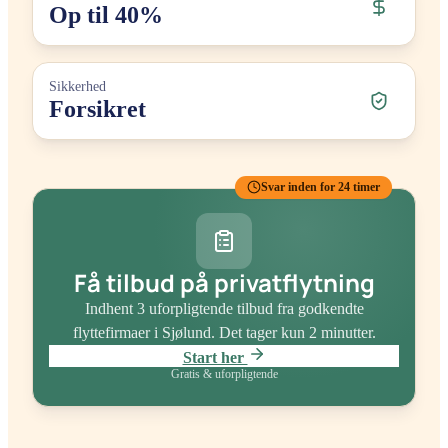
Op til 40%
Sikkerhed
Forsikret
Svar inden for 24 timer
Få tilbud på privatflytning
Indhent 3 uforpligtende tilbud fra godkendte
flyttefirmaer
i Sjølund
. Det tager kun 2 minutter.
Start her
Gratis & uforpligtende