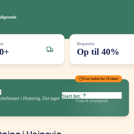
pligtende
ger
Besparelse
0+
Op til 40%
Svar inden for 24 timer
g
Start her
yttefirmaer
i Hejnsvig
. Det tager
Gratis & uforpligtende
tning i Hejnsvig