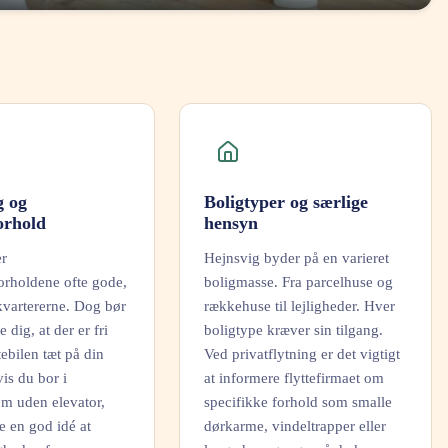
g og
Boligtyper og særlige
orhold
hensyn
er
Hejnsvig byder på en varieret
orholdene ofte gode,
boligmasse. Fra parcelhuse og
gkvartererne. Dog bør
rækkehuse til lejligheder. Hver
e dig, at der er fri
boligtype kræver sin tilgang.
ttebilen tæt på din
Ved privatflytning er det vigtigt
is du bor i
at informere flyttefirmaet om
m uden elevator,
specifikke forhold som smalle
e en god idé at
dørkarme, vindeltrapper eller