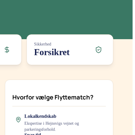
Sikkerhed
Forsikret
Hvorfor vælge Flyttematch?
Lokalkendskab
Ekspertise i
Hejnsvig
s vejnet og
parkeringsforhold.
Spar tid