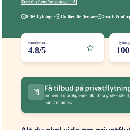
Start din flytteforespørgsel
500+ flytninger
Godkendte firmaer
Gratis & ufor
Kundescore
Flytnin
4.8/5
100
Få tilbud på privatflytnin
Indhent 3 uforpligtende tilbud fra godkendte fl
kun 2 minutter.
Alt du skal vide om privatfly