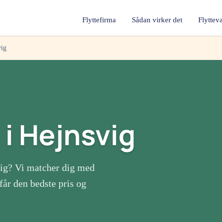
Flyttefirma
Sådan virker det
Flyttev
vig
i
Hejnsvig
ig
? Vi matcher dig med
får den bedste pris og