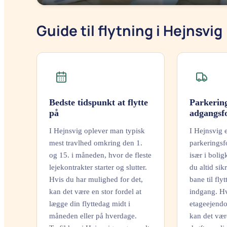
Guide til flytning i Hejnsvig
Bedste tidspunkt at flytte
Parkerin
på
adgangsf
I Hejnsvig oplever man typisk
I Hejnsvig 
mest travlhed omkring den 1.
parkeringsf
og 15. i måneden, hvor de fleste
især i boli
lejekontrakter starter og slutter.
du altid sikr
Hvis du har mulighed for det,
bane til fly
kan det være en stor fordel at
indgang. Hv
lægge din flyttedag midt i
etageejendo
måneden eller på hverdage.
kan det vær