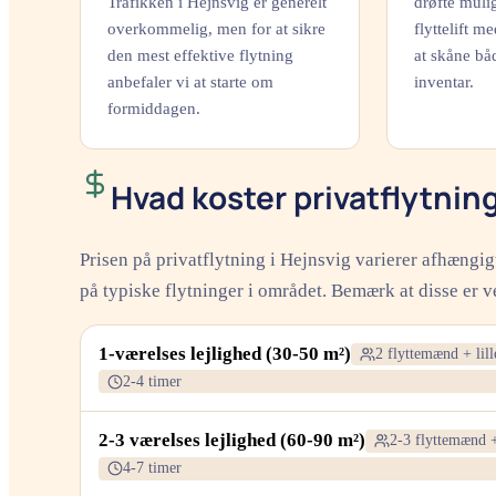
Trafikken i Hejnsvig er generelt
drøfte muli
overkommelig, men for at sikre
flyttelift me
den mest effektive flytning
at skåne bå
anbefaler vi at starte om
inventar.
formiddagen.
Hvad koster privatflytning
Prisen på privatflytning i Hejnsvig varierer afhængi
på typiske flytninger i området. Bemærk at disse er ve
1-værelses lejlighed (30-50 m²)
2 flyttemænd + lil
2-4 timer
2-3 værelses lejlighed (60-90 m²)
2-3 flyttemænd +
4-7 timer