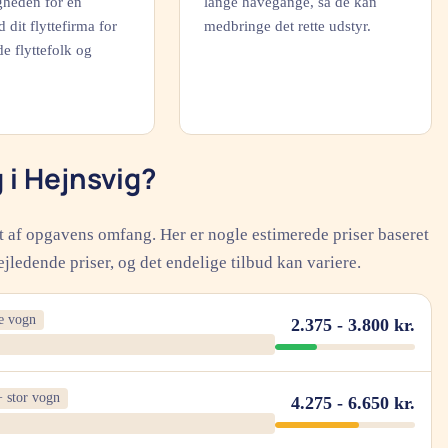
gheden for en
lange havegange, så de kan
d dit flyttefirma for
medbringe det rette udstyr.
de flyttefolk og
 i Hejnsvig?
gt af opgavens omfang. Her er nogle estimerede priser baseret
jledende priser, og det endelige tilbud kan variere.
le vogn
2.375 - 3.800 kr.
 stor vogn
4.275 - 6.650 kr.