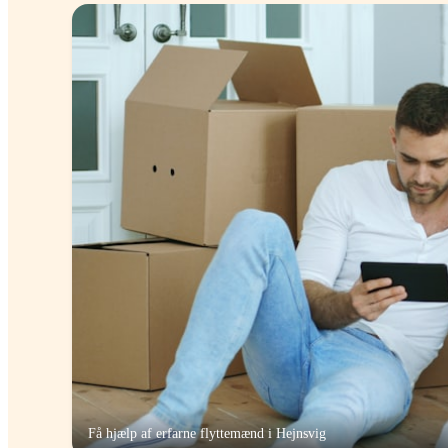
Få hjælp af erfarne flyttemænd i
Hejnsvig