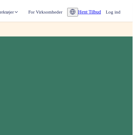
Hent Tilbud
ærktøjer
For Virksomheder
Log ind