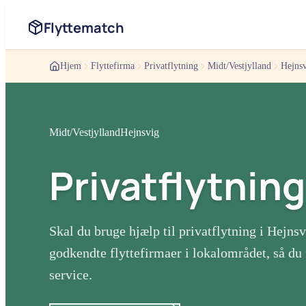
Flyttematch
Hjem
Flyttefirma
Privatflytning
Midt/Vestjylland
Hejns
Midt/Vestjylland
Hejnsvig
Privatflytning
Skal du bruge hjælp til
privatflytning
i
Hejnsv
godkendte flyttefirmaer i lokalområdet, så du 
service.