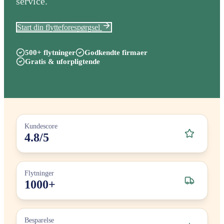
service.
Start din flytteforespørgsel
500+ flytninger
Godkendte firmaer
Gratis & uforpligtende
Kundescore
4.8/5
Flytninger
1000+
Besparelse