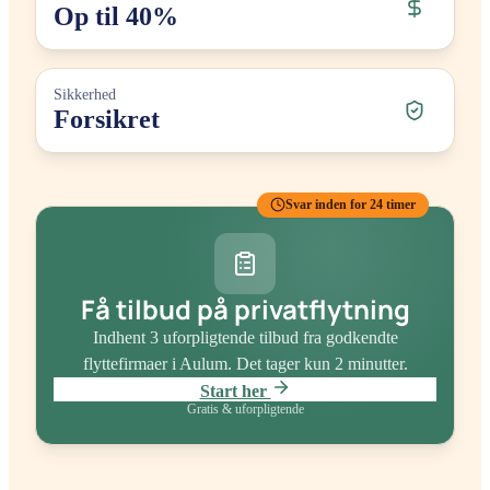
Op til 40%
Sikkerhed
Forsikret
Svar inden for 24 timer
Få tilbud på privatflytning
Indhent 3 uforpligtende tilbud fra godkendte
flyttefirmaer
i Aulum
. Det tager kun 2 minutter.
Start her
Gratis & uforpligtende