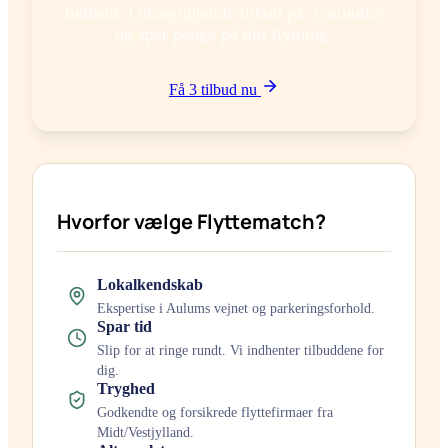
Indhent 3 uforpligtende tilbud på 2 minutter
og spar penge på din flytning.
Få 3 tilbud nu
Hvorfor vælge Flyttematch?
Lokalkendskab
Ekspertise i
Aulum
s vejnet og parkeringsforhold.
Spar tid
Slip for at ringe rundt. Vi indhenter tilbuddene for
dig.
Tryghed
Godkendte og forsikrede flyttefirmaer fra
Midt/Vestjylland
.