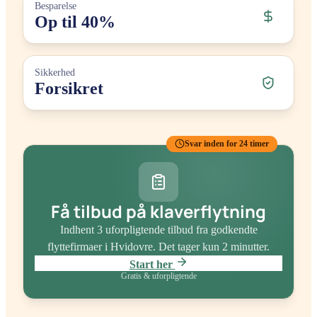
Besparelse
Op til 40%
Sikkerhed
Forsikret
Svar inden for 24 timer
Få tilbud på klaverflytning
Indhent 3 uforpligtende tilbud fra godkendte
flyttefirmaer
i Hvidovre
. Det tager kun 2 minutter.
Start her
Gratis & uforpligtende