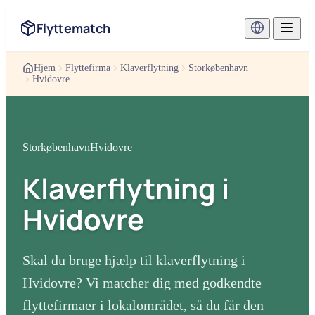
Flyttematch
Hjem
Flyttefirma
Klaverflytning
Storkøbenhavn
Hvidovre
Storkøbenhavn
Hvidovre
Klaverflytning
i
Hvidovre
Skal du bruge hjælp til
klaverflytning
i
Hvidovre
? Vi matcher dig med godkendte
flyttefirmaer i lokalområdet, så du får den