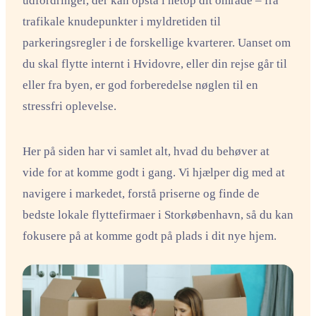
udfordringer, der kan opstå i netop dit område – fra
trafikale knudepunkter i myldretiden til
parkeringsregler i de forskellige kvarterer. Uanset om
du skal flytte internt i Hvidovre, eller din rejse går til
eller fra byen, er god forberedelse nøglen til en
stressfri oplevelse.
Her på siden har vi samlet alt, hvad du behøver at
vide for at komme godt i gang. Vi hjælper dig med at
navigere i markedet, forstå priserne og finde de
bedste lokale flyttefirmaer i Storkøbenhavn, så du kan
fokusere på at komme godt på plads i dit nye hjem.