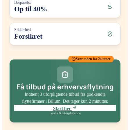
Besparelse
Op til 40%
Sikkerhed
Forsikret
Svar inden for 24 timer
Få tilbud på erhvervsflytning
Indhent 3 uforpligtende tilbud fra godkendte
flyttefirmaer
i Billum
. Det tager kun 2 minutter.
Start her
Gratis & uforpligtende