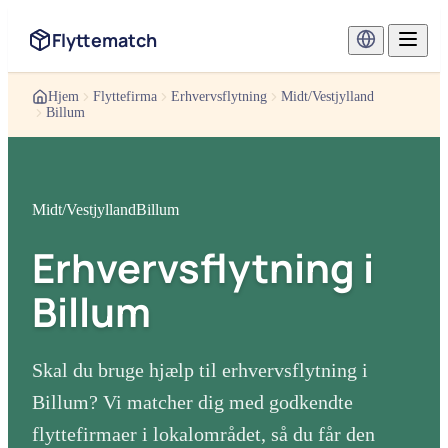
Flyttematch
Hjem
Flyttefirma
Erhvervsflytning
Midt/Vestjylland
Billum
Midt/Vestjylland
Billum
Erhvervsflytning
i
Billum
Skal du bruge hjælp til
erhvervsflytning
i
Billum
? Vi matcher dig med godkendte
flyttefirmaer i lokalområdet, så du får den