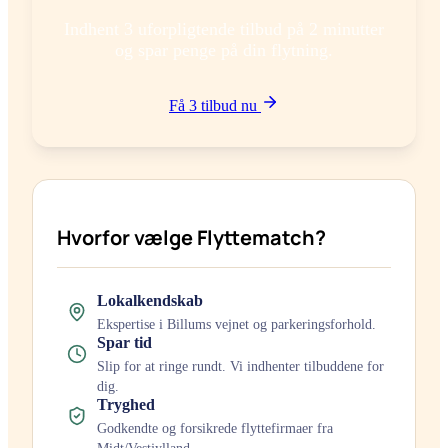
Indhent 3 uforpligtende tilbud på 2 minutter
og spar penge på din flytning.
Få 3 tilbud nu
Hvorfor vælge Flyttematch?
Lokalkendskab
Ekspertise i
Billum
s vejnet og parkeringsforhold.
Spar tid
Slip for at ringe rundt. Vi indhenter tilbuddene for
dig.
Tryghed
Godkendte og forsikrede flyttefirmaer fra